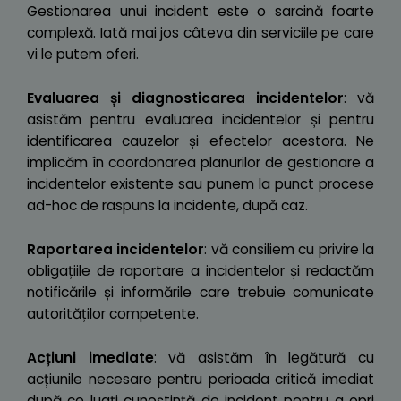
Gestionarea unui incident este o sarcină foarte
complexă. Iată mai jos câteva din serviciile pe care
vi le putem oferi.
Evaluarea și diagnosticarea incidentelor
: vă
asistăm pentru evaluarea incidentelor și pentru
identificarea cauzelor și efectelor acestora. Ne
implicăm în coordonarea planurilor de gestionare a
incidentelor existente sau punem la punct procese
ad-hoc de raspuns la incidente, după caz.
Raportarea incidentelor
: vă consiliem cu privire la
obligațiile de raportare a incidentelor și redactăm
notificările și informările care trebuie comunicate
autorităților competente.
Acțiuni imediate
: vă asistăm în legătură cu
acțiunile necesare pentru perioada critică imediat
după ce luați cunoștință de incident pentru a opri